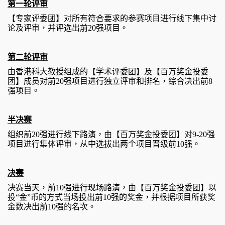
第一轮评审
【专家评委团】对所有符合要求的参赛项目进行线下集中讨
论及评审，并评选出前
20
强项目。
第二轮评审
由香港科大教授组成的【学术评委团】及【百万奖金投委
团】成员对前
20
强项目进行独立评审和排名，综合决出前
8
强项目。
半决赛
组织前
20
强进行线下路演，由【百万奖金投委团】对
9-20
强
项目进行集体评审，从中选拔出两个项目晋级前
10
强。
决赛
决赛当天，前
10
强进行现场路演，由【百万奖金投委团】以
投
“
金
”
币的方式当场投出前
10
强的奖金，并根据项目所获奖
金数决出前
10
强的名次。