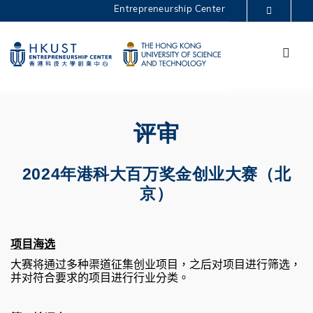
Skip
Entrepreneurship Center
to
MORE ABOUT HKUST
main
Menu
UNIVERSITY NEWS
ACADEMIC DEPARTMENTS A-Z
content
One Million BJ 2024
LIFE@HKUST
LIBRARY
MAP & DIRECTIONS
CAREERS AT HKUST
FACULTY PROFILES
ABOUT HKUST
评审
2024年港科大百万奖金创业大赛（
北
京）
项目海选
大赛将通过多种渠道征集创业项目，之后对项目进行筛选，
并对符合要求的项目进行行业分类。