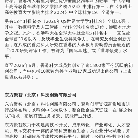
转移。香港科大着重为学生提供全面及跨学科的教学，于《泰晤
士高等教育全球年轻大学排名榜2024》中排行第三，在《泰晤士
高等教育大学影响力排名2024》中全球排第19、全港第一。
另有13个科目跻身《2025年QS世界大学学科排名》全球50强，
其中「数据科学及人工智能」学科全球排名第17位，蝉联本地大
学之冠。此外，香港科大在全球大学就业能力排名中，一直位处
全球首30名以内，反映毕业生极具竞争力。在研究及创业创新方
面，逾八成的香港科大研究在香港的大学教育资助委员会最近的
「2020研究评审工作」被评为「国际卓越」或「世界领先」水
平。
直至2025年5月，香港科大成员共创立了逾1,800家至今活跃的初
创公司，当中包括10家独角兽企业和17家成功退出的公司（上市
集资或被并购）。
东方聚智（北京）科技创新有限公司
东方聚智（北京）科技创新有限公司，聚焦创新资源富集城市进
行战略布局，以科创中心为载体，整合政企生态资源，在“屏之物
联”领域，拓展打造业务场景、赋能产业升级。
东方聚智致力于构建集技术开发、成果转化、产业孵化、人才交
流、展示交易于一体的多维科技创新生态，为企业升级赋能，并
与高校、科研院所共建技术创新平台。同时，公司积极投身社会