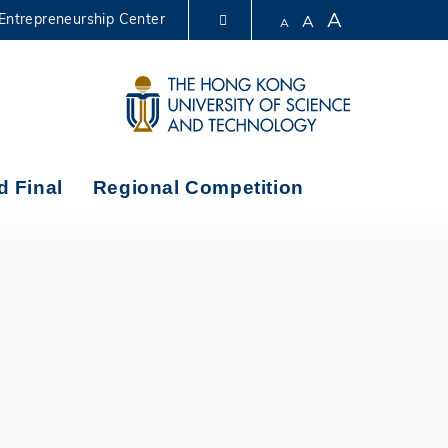
A
Entrepreneurship Center
A
A
LIBRARY
ABOUT HKUST
d Final
Regional Competition