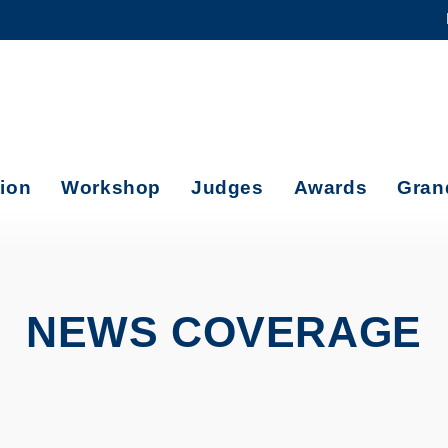
MORE ABOUT HKUST
ADEMIC DEPARTMENTS A-Z
LIFE@HKUST
CAREERS AT HKUST
FACULTY PROFILES
tion
Workshop
Judges
Awards
Gran
NEWS COVERAGE