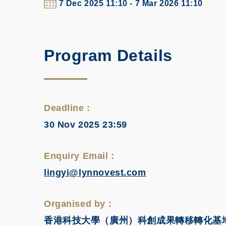
7 Dec 2025 11:10 - 7 Mar 2026 11:10
Program Details
Deadline :
30 Nov 2025 23:59
Enquiry Email :
lingyi@lynnovest.com
Organised by :
香港科技大學（廣州）科創成果轉移轉化基