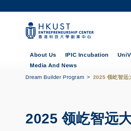
Skip
to
main
content
UNIVERSITY NEWS
AC
MAP & DIRECTIONS
About Us
IPIC Incubation
UniV
Media And News
Dream Builder Program
2025 领屹智
2025 领屹智