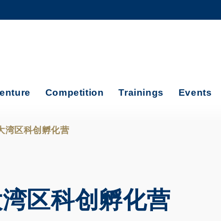
MORE ABOUT HKUST
ADEMIC DEPARTMENTS A-Z
LIFE@HKUST
CAREERS AT HKUST
FACULTY PROFILES
enture
Competition
Trainings
Events
远大湾区科创孵化营
远大湾区科创孵化营