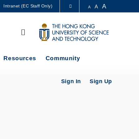
A
Intranet (EC Staff Only)
A
A
LIBRARY
Search
ABOUT HKUST
Resources
Community
Sign In
Sign Up